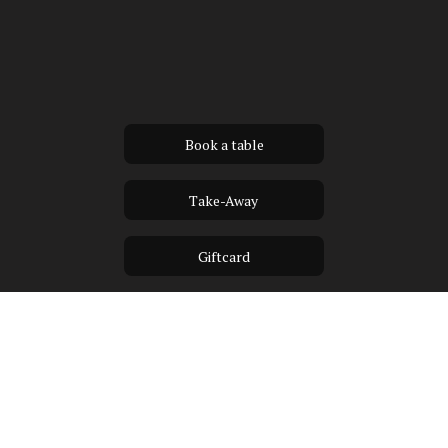
Book a table
Take-Away
Giftcard
BEER • FOOD • SPORTS
Kloek is een relaxed eetcafe waar je kan
neerploffen voor een leuke avond met lokale
biertjes, een snelle hap voor jullie concert in de